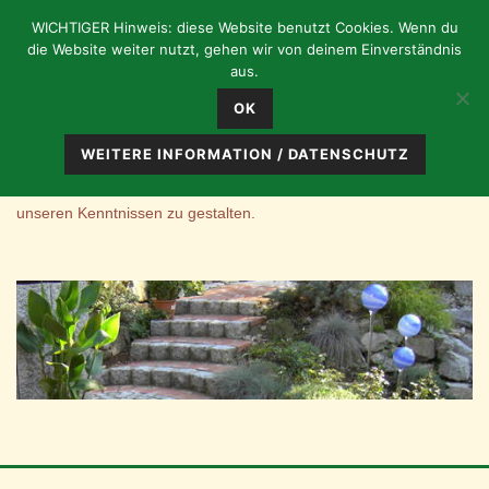
WICHTIGER Hinweis: diese Website benutzt Cookies. Wenn du
die Website weiter nutzt, gehen wir von deinem Einverständnis
aus.
HERZLICH WILLOMMEN !
OK
Ist Ihr Garten Ruhepol des stressgeplagten Alltages ?
WEITERE INFORMATION / DATENSCHUTZ
Wir helfen Ihnen gerne den für Sie optimalen Garten mit all
unseren Kenntnissen zu gestalten.