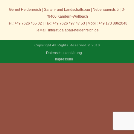
Gernot Heidenreich | Garten- und Landschaftsbau | Nebenauerstr. 5 | D-
79400 Kandern-Wollbach
Tel.: +49 7626 / 65 02 | Fax: +49 7626 / 97 47 53 | Mobil: +49 173 8862048
| eMail: info(at)galabau-heidenreich.de
Copyright All Rights Reserved © 2018
Datenschutzerklärung
Impressum